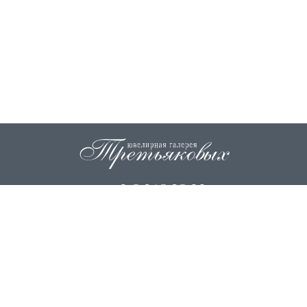
+7 915 845 85 99
info@zoloto37.com
© 2026
ИП Третьякова Н.И.
ИП Третьякова О.Г.