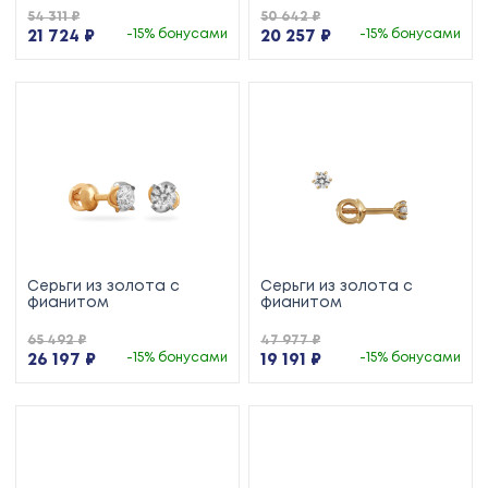
54 311 ₽
50 642 ₽
21 724 ₽
-15% бонусами
20 257 ₽
-15% бонусами
Серьги из золота с
Серьги из золота с
фианитом
фианитом
65 492 ₽
47 977 ₽
26 197 ₽
-15% бонусами
19 191 ₽
-15% бонусами