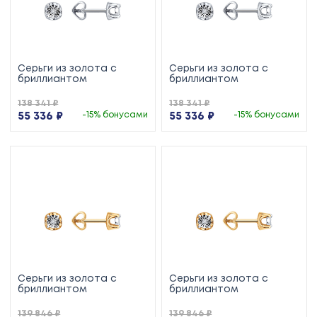
Серьги из золота с
Серьги из золота с
бриллиантом
бриллиантом
138 341 ₽
138 341 ₽
55 336 ₽
-15% бонусами
55 336 ₽
-15% бонусами
Серьги из золота с
Серьги из золота с
бриллиантом
бриллиантом
139 846 ₽
139 846 ₽