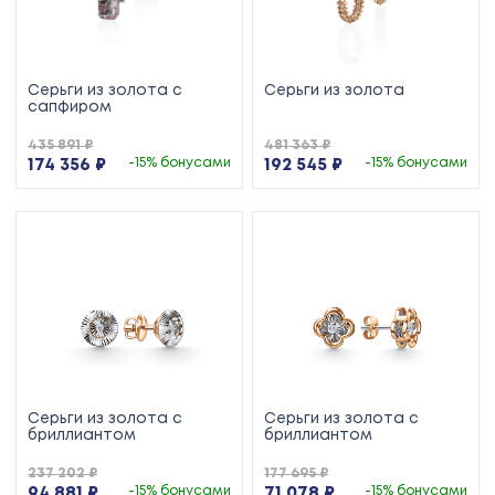
Серьги из золота с
Серьги из золота
сапфиром
435 891 ₽
481 363 ₽
174 356 ₽
-15% бонусами
192 545 ₽
-15% бонусами
Серьги из золота с
Серьги из золота с
бриллиантом
бриллиантом
237 202 ₽
177 695 ₽
94 881 ₽
-15% бонусами
71 078 ₽
-15% бонусами