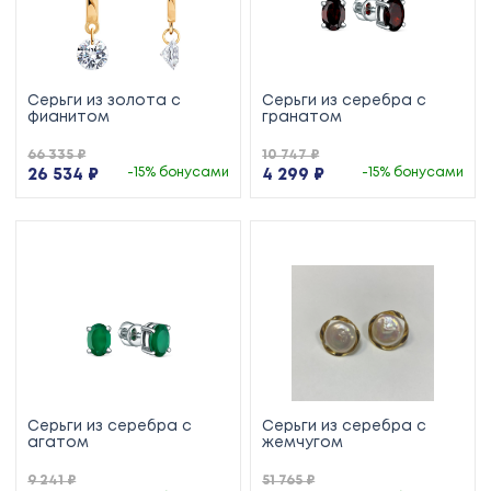
Серьги из золота с
Серьги из серебра с
фианитом
гранатом
66 335 ₽
10 747 ₽
26 534 ₽
-15% бонусами
4 299 ₽
-15% бонусами
Серьги из серебра с
Серьги из серебра с
агатом
жемчугом
9 241 ₽
51 765 ₽