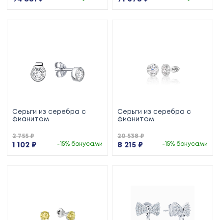
Серьги из серебра с
Серьги из серебра с
фианитом
фианитом
2 755 ₽
20 538 ₽
1 102 ₽
-15% бонусами
8 215 ₽
-15% бонусами