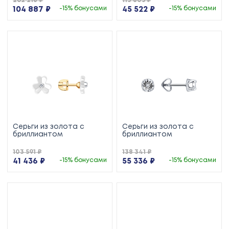
262 218 ₽
113 805 ₽
104 887 ₽
-15% бонусами
45 522 ₽
-15% бонусами
Серьги из золота с
Серьги из золота с
бриллиантом
бриллиантом
103 591 ₽
138 341 ₽
41 436 ₽
-15% бонусами
55 336 ₽
-15% бонусами