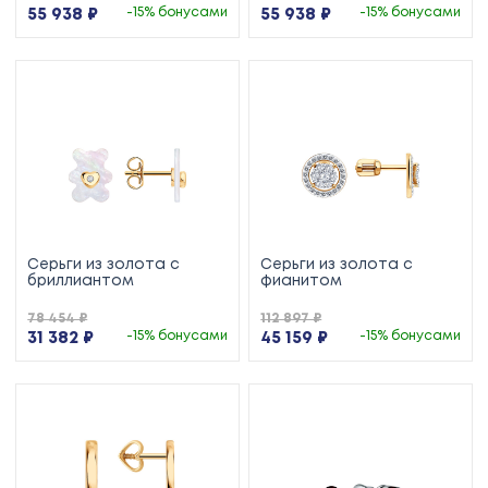
55 938 ₽
-15% бонусами
55 938 ₽
-15% бонусами
Серьги из золота с
Серьги из золота с
бриллиантом
фианитом
78 454 ₽
112 897 ₽
31 382 ₽
-15% бонусами
45 159 ₽
-15% бонусами