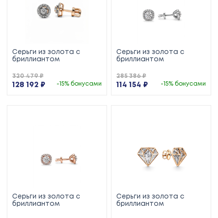
Серьги из золота с
Серьги из золота с
бриллиантом
бриллиантом
320 479 ₽
285 386 ₽
128 192 ₽
-15% бонусами
114 154 ₽
-15% бонусами
Серьги из золота с
Серьги из золота с
бриллиантом
бриллиантом