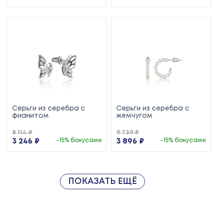
Серьги из серебра с
Серьги из серебра с
фианитом
жемчугом
8 114 ₽
9 739 ₽
3 246 ₽
-15% бонусами
3 896 ₽
-15% бонусами
ПОКАЗАТЬ ЕЩЁ