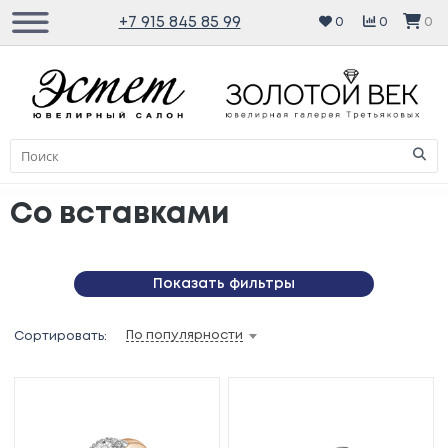
+7 915 845 85 99
0
0
0
Со вставками
Показать фильтры
По популярности
Сортировать: