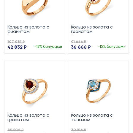
Кольцо из золота с
Кольцо из золота с
фианитом
гранатом
107 081 ₽
91 666 ₽
42 832 ₽
-15% бонусами
36 666 ₽
-15% бонусами
Кольцо из золота с
Кольцо из золота с
гранатом
топазом
89 506 ₽
79 916 ₽