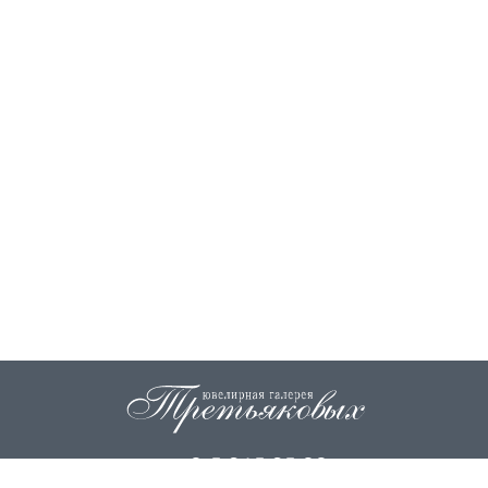
+7 915 845 85 99