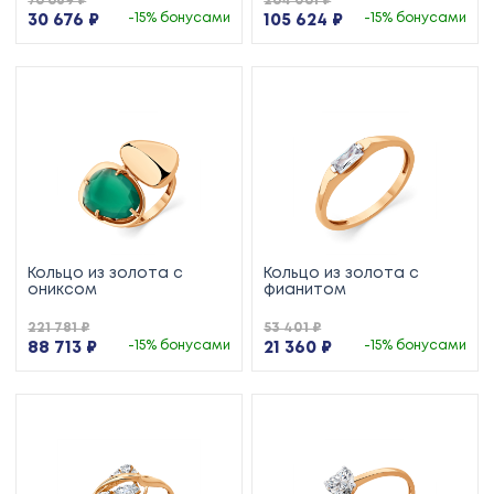
76 689 ₽
264 061 ₽
30 676 ₽
-15% бонусами
105 624 ₽
-15% бонусами
Кольцо из золота с
Кольцо из золота с
ониксом
фианитом
221 781 ₽
53 401 ₽
88 713 ₽
-15% бонусами
21 360 ₽
-15% бонусами