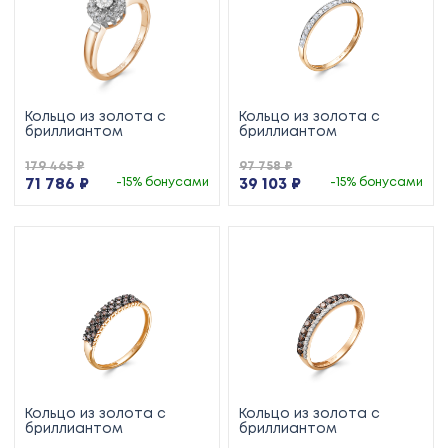
Кольцо из золота с
Кольцо из золота с
бриллиантом
бриллиантом
179 465 ₽
97 758 ₽
71 786 ₽
-15% бонусами
39 103 ₽
-15% бонусами
Кольцо из золота с
Кольцо из золота с
бриллиантом
бриллиантом