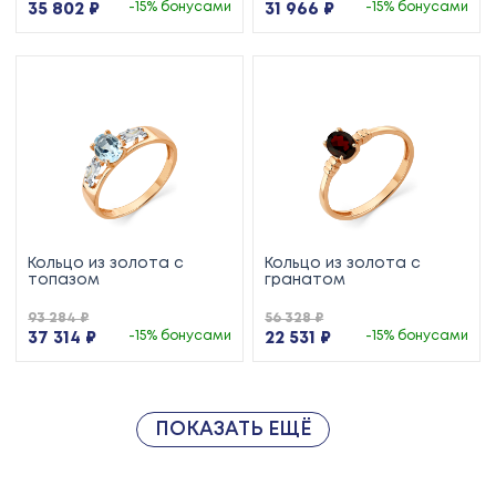
35 802 ₽
-15% бонусами
31 966 ₽
-15% бонусами
Кольцо из золота с
Кольцо из золота с
топазом
гранатом
93 284 ₽
56 328 ₽
37 314 ₽
-15% бонусами
22 531 ₽
-15% бонусами
ПОКАЗАТЬ ЕЩЁ