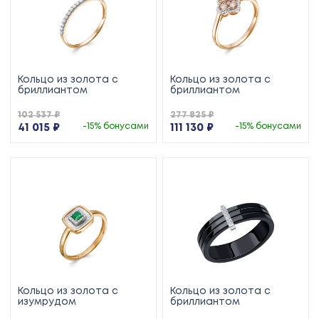
Кольцо из золота с
Кольцо из золота с
бриллиантом
бриллиантом
102 537 ₽
277 825 ₽
41 015 ₽
-15% бонусами
111 130 ₽
-15% бонусами
Кольцо из золота с
Кольцо из золота с
изумрудом
бриллиантом