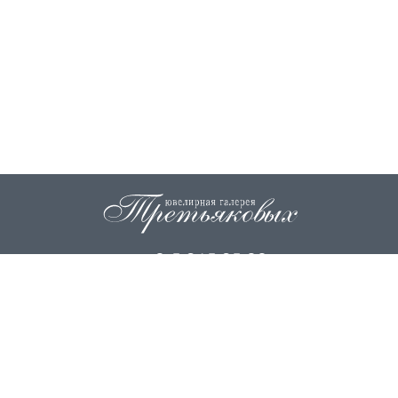
+7 915 845 85 99
info@zoloto37.com
© 2026
ИП Третьякова Н.И.
ИП Третьякова О.Г.