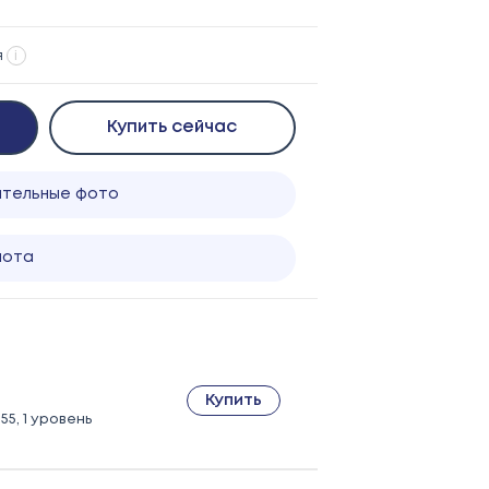
я
i
Купить сейчас
ительные фото
лота
Купить
55, 1 уровень