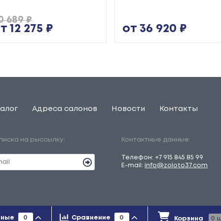
0 689 ₽
т 12 275 ₽
от 36 920 ₽
алог
Адреса салонов
Новости
Контакты
писка на рыссылку:
Контактные данные:
Телефон:
+7 915 845 85 99
E-mail:
info@zoloto37.com
льно справочный характер и ни при каких условиях не является
нные
0
Сравнение
0
Корзина
0
ш