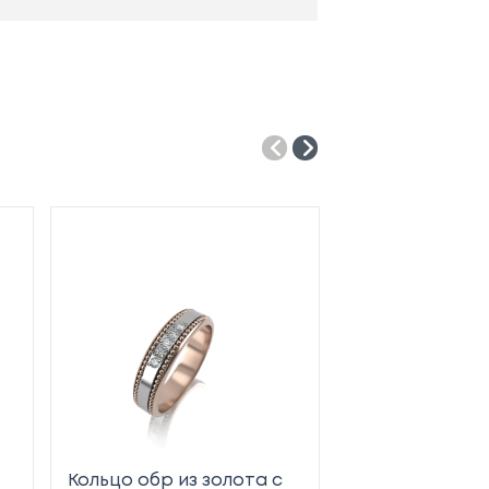
Кольцо обр из золота с
Кольцо обр из