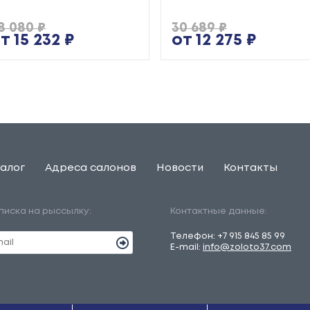
8 080 ₽
30 689 ₽
т 15 232 ₽
от 12 275 ₽
алог
Адреса салонов
Новости
Контакты
писка на рыссылку:
Контактные данные:
Телефон:
+7 915 845 85 99
E-mail:
info@zoloto37.com