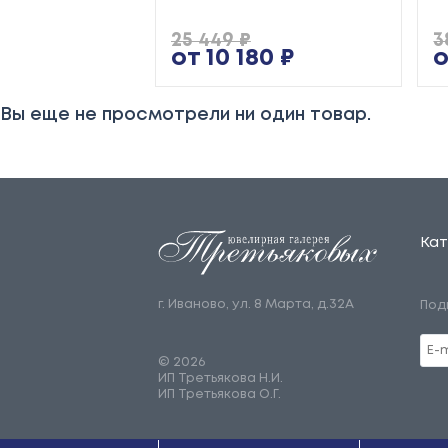
25 449 ₽
3
от 10 180 ₽
о
Вы еще не просмотрели ни один товар.
Кат
г. Иваново, ул. 8 Марта, д.32А
Под
© 2026
ИП Третьякова Н.И.
ИП Третьякова О.Г.