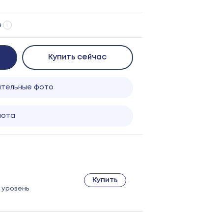
я
i
Купить сейчас
ительные фото
лота
Купить
 1 уровень