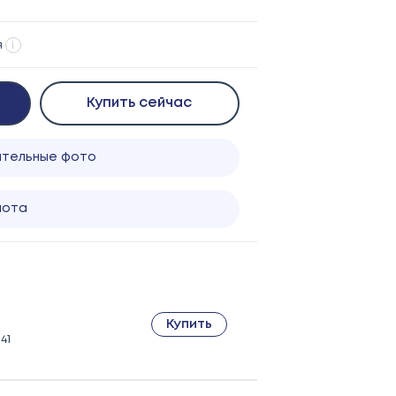
я
i
Купить сейчас
ительные фото
лота
Купить
41