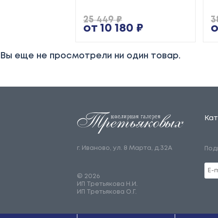
25 449 ₽
3
от 10 180 ₽
о
Вы еще не просмотрели ни один товар.
Кат
г. Иваново, ул. 8 Марта, д.32А
Под
© 2026
ИП Третьякова Н.И.
ИП Третьякова О.Г.