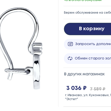
-15% оплата бонусами
Берем обслуживание на себ
В корзину
Запросить дополн
Обмен старого зо
В других магазинах
3 036 ₽
7 589 ₽
г. Иваново, ул. Куконковых, 1
"Эстет"