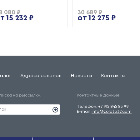
8 080 ₽
30 689 ₽
т 15 232 ₽
от 12 275 ₽
алог
Адреса салонов
Новости
Контакты
писка на рыссылку:
Контактные данные:
Телефон:
+7 915 845 85 99
E-mail:
info@zoloto37.com