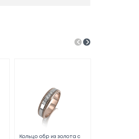
Кольцо обр из золота с
Кольцо обр из