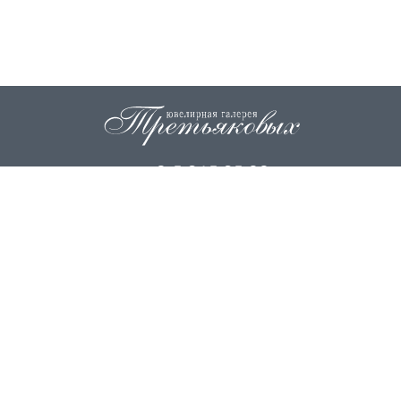
+7 915 845 85 99
info@zoloto37.com
© 2026
ИП Третьякова Н.И.
ИП Третьякова О.Г.
Вся информация на сайте носит исключительно справочный
характер и ни при каких условиях не является публичной
офертой. Копирование материала с сайта запрещено.