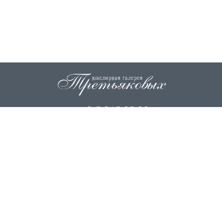
+7 915 845 85 99
info@zoloto37.com
© 2026
ИП Третьякова Н.И.
ИП Третьякова О.Г.
Вся информация на сайте носит исключительно справочный
характер и ни при каких условиях не является публичной