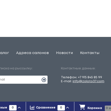
алог
Адреса салонов
Новости
Контакты
писка на рыссылку:
Контактные данные:
Телефон:
+7 915 845 85 99
E-mail:
info@zoloto37.com
льно справочный характер и ни при каких условиях не является
нные
0
Сравнение
0
Корзина
0
ш