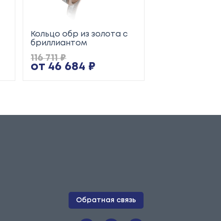
Кольцо обр из золота с
Кольцо обр из
бриллиантом
116 711 ₽
50 662 ₽
от 46 684 ₽
от 20 265 
Обратная связь