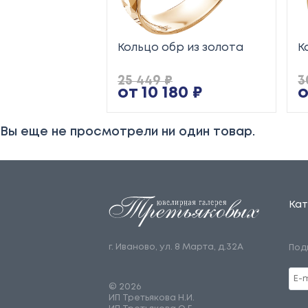
Кольцо обр из золота
К
25 449 ₽
3
от 10 180 ₽
о
Вы еще не просмотрели ни один товар.
Кат
г. Иваново, ул. 8 Марта, д.32А
Под
© 2026
ИП Третьякова Н.И.