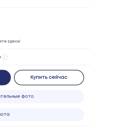
те здесь!
я
i
Купить сейчас
ительные фото
лота