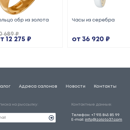
ольцо обр из золота
Часы из серебра
0 689 ₽
т 12 275 ₽
от 36 920 ₽
алог
Адреса салонов
Новости
Контакты
писка на рыссылку:
Контактные данные:
Телефон:
+7 915 845 85 99
E-mail:
info@zoloto37.com