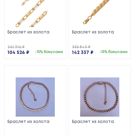
Браслет из золота
Браслет из золота
261 316 ₽
355 843 ₽
104 526 ₽
-15% бонусами
142 337 ₽
-15% бонусами
Браслет из золота
Браслет из золота