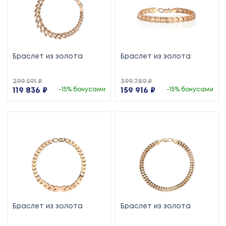
Браслет из золота
Браслет из золота
299 591 ₽
399 789 ₽
119 836 ₽
-15% бонусами
159 916 ₽
-15% бонусами
Браслет из золота
Браслет из золота