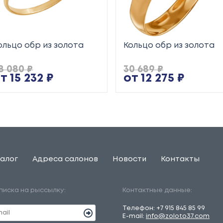
ольцо обр из золота
Кольцо обр из золота
8 080 ₽
30 689 ₽
т 15 232 ₽
от 12 275 ₽
алог
Адреса салонов
Новости
Контакты
писка на рыссылку:
Контактные данные:
Телефон:
+7 915 845 85 99
E-mail:
info@zoloto37.com