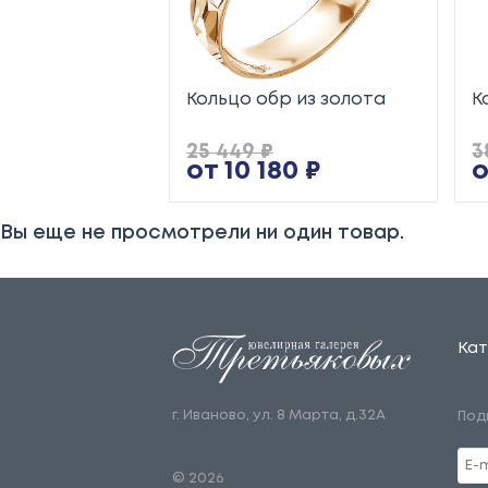
Кольцо обр из золота
К
25 449 ₽
3
от 10 180 ₽
о
Вы еще не просмотрели ни один товар.
Кат
г. Иваново, ул. 8 Марта, д.32А
Под
© 2026