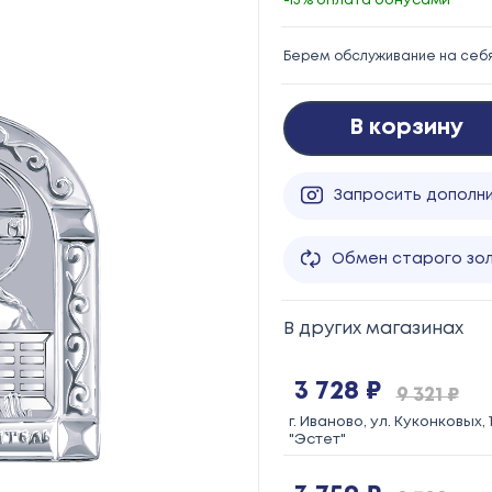
-15% оплата бонусами
Берем обслуживание на себ
В корзину
Запросить дополн
Обмен старого зо
В других магазинах
3 728 ₽
9 321 ₽
г. Иваново, ул. Куконковых, 1
"Эстет"