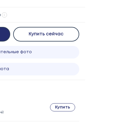
я
i
Купить сейчас
ительные фото
лота
Купить
41