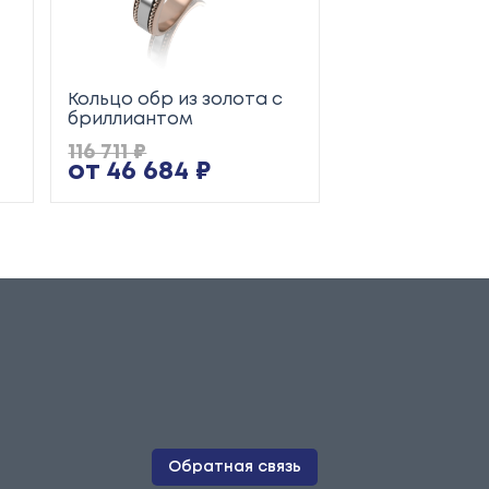
Кольцо обр из золота с
Кольцо обр из
бриллиантом
116 711 ₽
25 345 ₽
от 46 684 ₽
от 10 138 ₽
Обратная связь