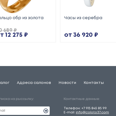
ольцо обр из золота
Часы из серебра
0 689 ₽
т 12 275 ₽
от 36 920 ₽
алог
Адреса салонов
Новости
Контакты
писка на рыссылку:
Контактные данные:
Телефон:
+7 915 845 85 99
E-mail:
info@zoloto37.com