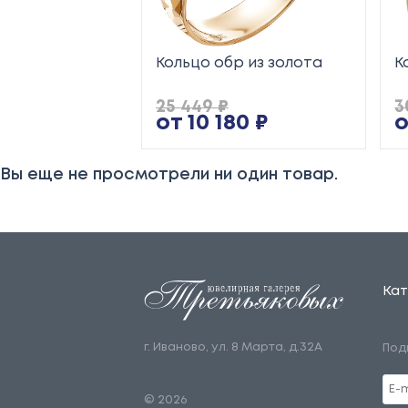
Кольцо обр из золота
К
25 449 ₽
3
от 10 180 ₽
о
Вы еще не просмотрели ни один товар.
Кат
г. Иваново, ул. 8 Марта, д.32А
Под
© 2026