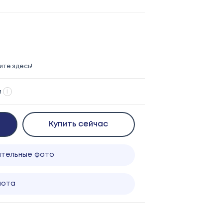
те здесь!
я
i
Купить сейчас
ительные фото
лота