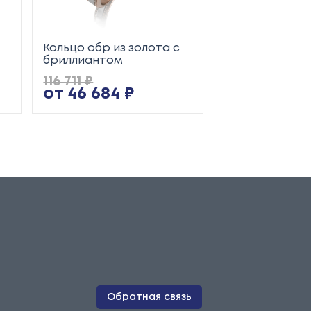
Кольцо обр из золота с
Кольцо обр из
бриллиантом
116 711 ₽
50 662 ₽
от 46 684 ₽
от 20 265 
Обратная связь