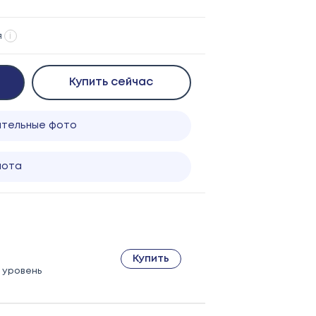
я
i
Купить сейчас
ительные фото
лота
Купить
 1 уровень