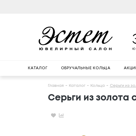
КАТАЛОГ
ОБРУЧАЛЬНЫЕ КОЛЬЦА
АКЦИ
Главная
Каталог
Кольца
Серьги из з
Серьги из золота 
Избранное
Сравнение