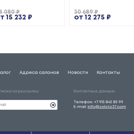
8 080 ₽
30 689 ₽
т 15 232 ₽
от 12 275 ₽
алог
Адреса салонов
Новости
Контакты
писка на рыссылку:
Контактные данные:
Телефон:
+7 915 845 85 99
E-mail:
info@zoloto37.com