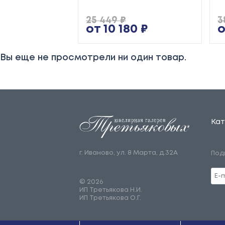
25 449 ₽
3
от 10 180 ₽
о
Вы еще не просмотрели ни один товар.
Кат
г. Иваново, ул. 8 Марта, д.32А
Под
© 2026
ИП Третьякова Н.И.
ИП Третьякова О.Г.