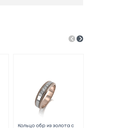
Кольцо обр из золота с
Кольцо обр из