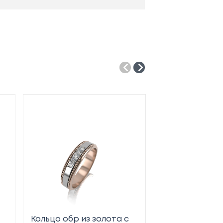
Кольцо обр из золота с
Кольцо обр из