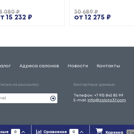
8 080 ₽
30 689 ₽
т 15 232 ₽
от 12 275 ₽
алог
Адреса салонов
Новости
Контакты
писка на рыссылку:
Контактные данные:
Телефон:
+7 915 845 85 99
E-mail:
info@zoloto37.com
льно справочный характер и ни при каких условиях не является
нные
0
Сравнение
0
Корзина
0
ш