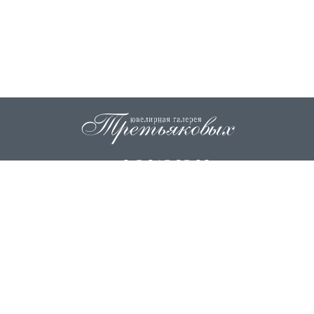
+7 915 845 85 99
info@zoloto37.com
© 2026
ИП Третьякова Н.И.
ИП Третьякова О.Г.
Вся информация на сайте носит исключительно справочный