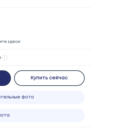
те здесь!
я
i
Купить сейчас
ительные фото
лота