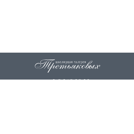
+7 915 845 85 99
info@zoloto37.com
© 2026
ИП Третьякова Н.И.
ИП Третьякова О.Г.