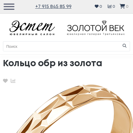
+7 915 845 85 99
0
0
0
Кольцо обр из золота
Избранное
Сравнение