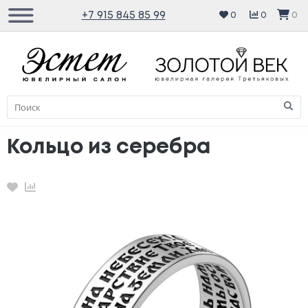
+7 915 845 85 99
0
0
0
Кольцо из серебра
Избранное
Сравнение