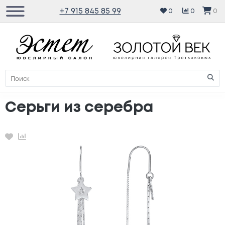
+7 915 845 85 99
0
0
0
Серьги из серебра
Избранное
Сравнение