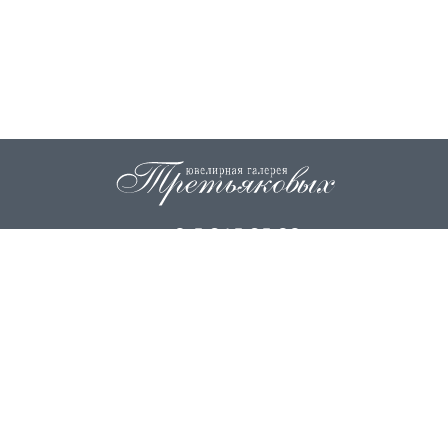
+7 915 845 85 99
info@zoloto37.com
© 2026
ИП Третьякова Н.И.
ИП Третьякова О.Г.
Вся информация на сайте носит исключительно справочный